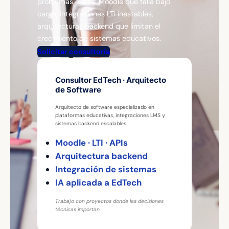
problemas reales: Moodle que falla bajo
carga, integraciones LTI inestables,
arquitecturas backend que limitan el
crecimiento de sistemas educativos.
Solicitar consultoría
Consultor EdTech · Arquitecto
de Software
Arquitecto de software especializado en
plataformas educativas, integraciones LMS y
sistemas backend escalables.
Moodle · LTI · APIs
Arquitectura backend
Integración de sistemas
IA aplicada a EdTech
Trabajo con proyectos donde las decisiones
técnicas importan.