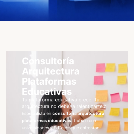
Consultoría
Arquitectura
Plataformas
Educativas
Tu plataforma educativa crece. Tu
arquitectura no debería ralentizarte.c
Especialista en
consultoría arquitectura
plataformas educativas
. Trabajo con
universidades y EdTechs que enfrentan