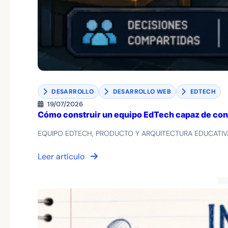
DESARROLLO
DESARROLLO WEB
EDTECH
19/07/2026
Cómo construir un equipo EdTech capaz de conv
EQUIPO EDTECH, PRODUCTO Y ARQUITECTURA EDUCATIVA Un 
Leer artículo