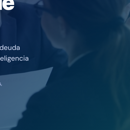
de
 deuda
eligencia
,