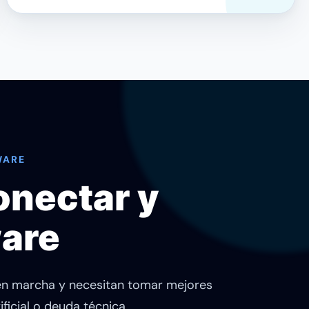
WARE
onectar y
ware
 en marcha y necesitan tomar mejores
ificial o deuda técnica.