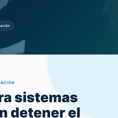
zación
ZACIÓN
ra sistemas
n detener el