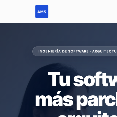
Saltar
al
contenido
INGENIERÍA DE SOFTWARE · ARQUITECTUR
Tu soft
más parc