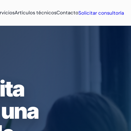
rvicios
Artículos técnicos
Contacto
Solicitar consultoría
ita
 una