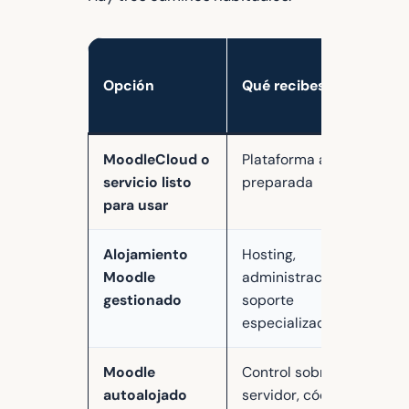
Opción
Qué recibes
MoodleCloud o
Plataforma alojada y
servicio listo
preparada
para usar
Alojamiento
Hosting,
Moodle
administración y
gestionado
soporte
especializado
Moodle
Control sobre
autoalojado
servidor, código,