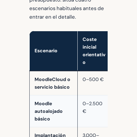
escenarios habituales antes de
entrar en el detalle.
Coste
Coste
inicial
anual
Escenario
orientativ
recurren
o
te
MoodleCloud o
0–500 €
150–
servicio básico
2.000 €
Moodle
0–2.500
300–
autoalojado
€
3.000 €
básico
Implantación
3.000–
1.500–