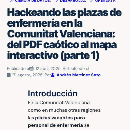
CIENCIA DE DATOS
, 
DESARROLLO
, 
OPENDATA
Hackeando las plazas de
enfermería en la
Comunitat Valenciana:
del PDF caótico al mapa
interactivo (parte 1)
Publicado el
12 abril, 2025
· Actualizado el
31 agosto, 2025
· Por
Andrés Martínez Soto
Introducción
En la Comunitat Valenciana,
como en muchas otras regiones,
las
plazas vacantes para
personal de enfermería
se