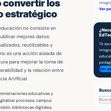
convertir los
integr
Ver pe
o estratégico
 educación no consiste en
¿Nece
EdTe
publicar mejores datos:
Te ayu
lizados, reutilizables y
integr
no es una acción aislada de
educat
tura para mejorar la toma de
pedagó
Ver s
erabilidad y la relación entre
ia Artificial.
Busc
ministraciones educativas y
Busca
gitalizar procesos: campus
ión, bibliotecas digitales,