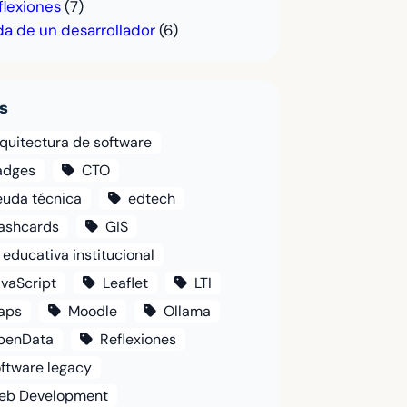
flexiones
(7)
da de un desarrollador
(6)
s
quitectura de software
adges
CTO
euda técnica
edtech
lashcards
GIS
 educativa institucional
vaScript
Leaflet
LTI
aps
Moodle
Ollama
penData
Reflexiones
ftware legacy
eb Development