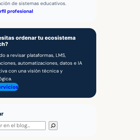
ación de sistemas educativos.
rfil profesional
sitas ordenar tu ecosistema
ch?
do a revisar plataformas, LMS,
aciones, automatizaciones, datos e IA
iva con una visión técnica y
gica.
ervicios
ar
r