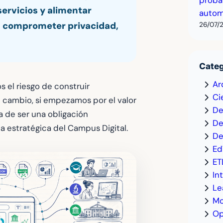
servicios y alimentar
autom
26/07/
in comprometer privacidad,
Categ
Ar
 el riesgo de construir
Ci
En cambio, si empezamos por el valor
De
a de ser una obligación
De
a estratégica del Campus Digital.
De
Ed
ET
In
Le
Mo
Op