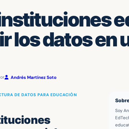
instituciones e
 los datos en 
Por
Andrés Martínez Soto
UCTURA DE DATOS PARA EDUCACIÓN
Sobre
Soy An
tituciones
EdTech
educat