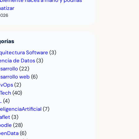
atizar
2026
orías
quitectura Software
(3)
encia de Datos
(3)
sarrollo
(22)
sarrollo web
(6)
vOps
(2)
Tech
(40)
L
(4)
teligenciaArtificial
(7)
aflet
(3)
odle
(28)
enData
(6)