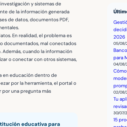
investigación y sistemas de
ante de la información generada
Últim
ases de datos, documentos PDF,
Gesti
mentales.
decidi
atos. En realidad, el problema es
2026
oco documentados, mal conectados
05/08/
Bancos
. Además, cuando la información
para 
lizar o conectar con otros sistemas,
04/08/
Cómo 
ta en educación dentro de
modern
zar por la herramienta, el portal o
prompt
r por una pregunta más
02/08/
Tu apl
revisa
30/07/
15 pr
titución educativa para
proba