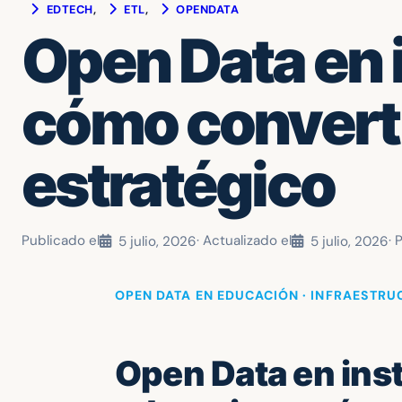
EDTECH
, 
ETL
, 
OPENDATA
Open Data en 
cómo convertir
estratégico
Publicado el
· Actualizado el
· 
5 julio, 2026
5 julio, 2026
OPEN DATA EN EDUCACIÓN · INFRAESTR
Open Data en ins