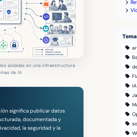
Re
Vi
Tema
ar
B
les aisladas en una infraestructura
d
temas de IA
F
IA
Ja
M
ón significa publicar datos
O
tructurada, documentada y
so
ivacidad, la seguridad y la
W