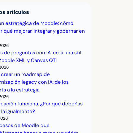
os artículos
ón estratégica de Moodle: cómo
r qué mejorar, integrar y gobernar en
2026
 de preguntas con IA: crea una skill
Moodle XML y Canvas QTI
2026
crear un roadmap de
ización legacy con IA: de los
s a la estrategia
2026
icación funciona. ¿Por qué deberías
rla igualmente?
2026
ocesos de Moodle que
blemente haces a mano y podrías