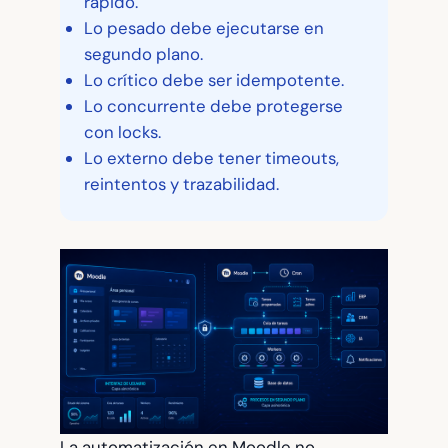
rápido.
Lo pesado debe ejecutarse en
segundo plano.
Lo crítico debe ser idempotente.
Lo concurrente debe protegerse
con locks.
Lo externo debe tener timeouts,
reintentos y trazabilidad.
La automatización en Moodle no