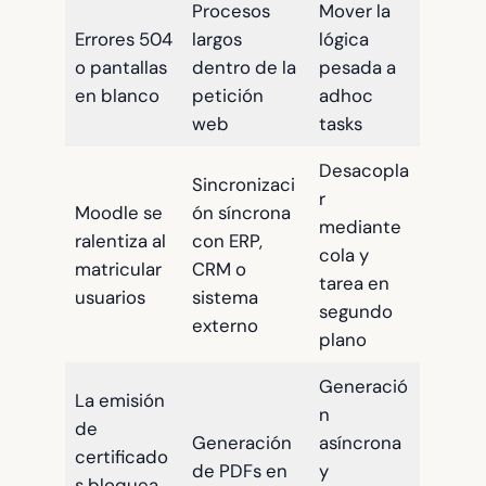
Procesos
Mover la
Errores 504
largos
lógica
o pantallas
dentro de la
pesada a
en blanco
petición
adhoc
web
tasks
Desacopla
Sincronizaci
r
Moodle se
ón síncrona
mediante
ralentiza al
con ERP,
cola y
matricular
CRM o
tarea en
usuarios
sistema
segundo
externo
plano
Generació
La emisión
n
de
Generación
asíncrona
certificado
de PDFs en
y
s bloquea