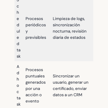
c
h
e
Procesos
Limpieza de logs,
d
periódicos
sincronización
ul
y
nocturna, revisión
e
previsibles
diaria de estados
d
ta
sk
A
Procesos
d
puntuales
Sincronizar un
h
generados
usuario, generar un
o
por una
certificado, enviar
c
acción o
datos a un CRM
ta
evento
sk