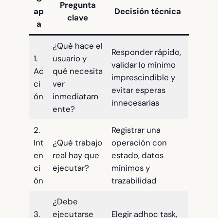
Pregunta
ap
Decisión técnica
clave
a
¿Qué hace el
Responder rápido,
1.
usuario y
validar lo mínimo
Ac
qué necesita
imprescindible y
ci
ver
evitar esperas
ón
inmediatam
innecesarias
ente?
2.
Registrar una
Int
¿Qué trabajo
operación con
en
real hay que
estado, datos
ci
ejecutar?
mínimos y
ón
trazabilidad
¿Debe
3.
ejecutarse
Elegir adhoc task,