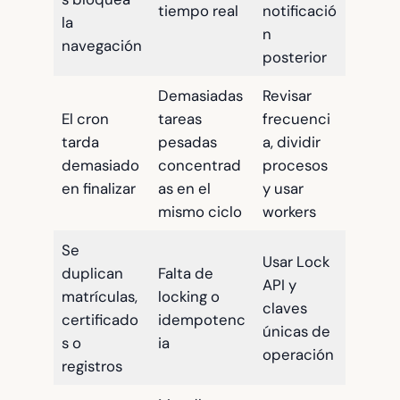
tiempo real
notificació
la
n
navegación
posterior
Demasiadas
Revisar
El cron
tareas
frecuenci
tarda
pesadas
a, dividir
demasiado
concentrad
procesos
en finalizar
as en el
y usar
mismo ciclo
workers
Se
Usar Lock
duplican
Falta de
API y
matrículas,
locking o
claves
certificado
idempotenc
únicas de
s o
ia
operación
registros