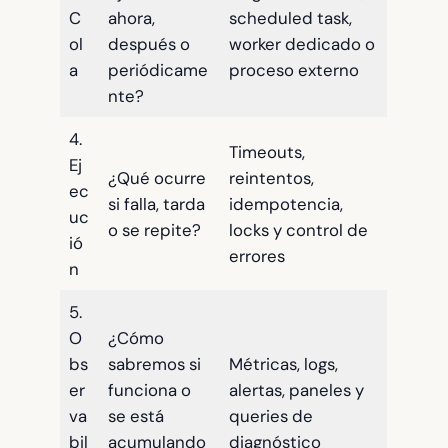
C
ahora,
scheduled task,
ol
después o
worker dedicado o
a
periódicame
proceso externo
nte?
4.
Timeouts,
Ej
¿Qué ocurre
reintentos,
ec
si falla, tarda
idempotencia,
uc
o se repite?
locks y control de
ió
errores
n
5.
O
¿Cómo
bs
sabremos si
Métricas, logs,
er
funciona o
alertas, paneles y
va
se está
queries de
bil
acumulando
diagnóstico