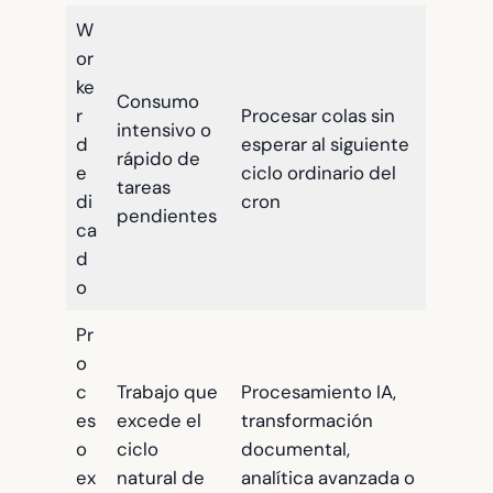
W
or
ke
Consumo
r
Procesar colas sin
intensivo o
d
esperar al siguiente
rápido de
e
ciclo ordinario del
tareas
di
cron
pendientes
ca
d
o
Pr
o
c
Trabajo que
Procesamiento IA,
es
excede el
transformación
o
ciclo
documental,
ex
natural de
analítica avanzada o