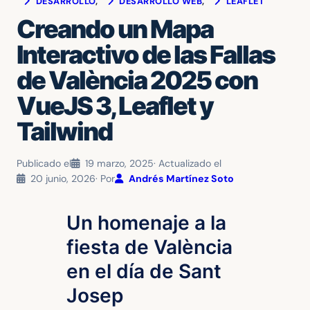
DESARROLLO
, 
DESARROLLO WEB
, 
LEAFLET
Creando un Mapa
Interactivo de las Fallas
de València 2025 con
VueJS 3, Leaflet y
Tailwind
Publicado el
19 marzo, 2025
· Actualizado el
20 junio, 2026
· Por
Andrés Martínez Soto
Un homenaje a la
fiesta de València
en el día de Sant
Josep