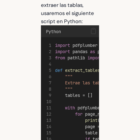
extraer las tablas,
usaremos el siguiente
script en Python:
Python
import
 pdfplumber
import
 pandas 
as
 pd
from
 pathlib 
import
 Path
def
extract_tables_from_pdf
(
pdf_p
"""
    Extrae las tablas de un archi
    """
    tables = []
with
 pdfplumber.open(pdf_path
for
 page_number 
in
range
(
print
(
f
"Procesando pá
            page = pdf.pages[page
            table = page.extract_
if
 table: