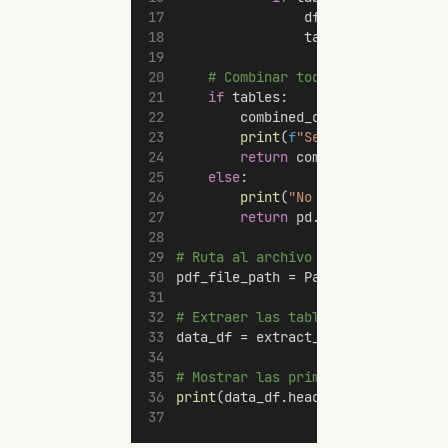
                df = pd.DataFrame
                tables.append(df)
# Combinar todas las tablas e
if
 tables:
        combined_df = pd.concat(t
print
(
f
"Se han extraído 
{
return
 combined_df
else
:
print
(
"No se encontraron 
return
 pd.DataFrame()
# Ruta al archivo PDF
pdf_file_path = Path(
"resolucion_
# Extraer las tablas
data_df = extract_tables_from_pdf
# Mostrar las primeras filas para
print
(data_df.head())