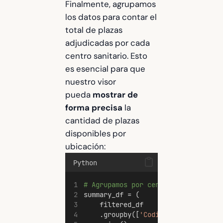
Finalmente, agrupamos
los datos para contar el
total de plazas
adjudicadas por cada
centro sanitario. Esto
es esencial para que
nuestro visor
pueda
mostrar de
forma precisa
la
cantidad de plazas
disponibles por
ubicación:
Python
# Agrupamos por centro, departament
summary_df = (
    filtered_df
    .groupby([
'Codi centre'
, 
'Centr