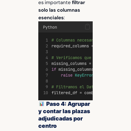
es importante
filtrar
solo las columnas
esenciales
:
Python
# Columnas necesarias para nuestr
required_columns = [
'Codi centre'
# Verificamos que todas las colum
missing_columns = 
set
(required_co
if
 missing_columns:
raise
KeyError
(
f
"
 Faltan co
# Filtramos el DataFrame para man
filtered_df = combined_df[require
Paso 4: Agrupar
y contar las plazas
adjudicadas por
centro