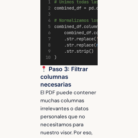
# Unimos todas las tablas en un ú
combined_df = pd.concat(tables, 
i
# Normalizamos los nombres de col
combined_df.columns = (
    combined_df.columns
    .str.replace(
'
\n
'
, 
' '
, 
regex
    .str.replace(
r
'\s
+
'
, 
' '
, 
reg
    .str.strip()  
# Elimina espac
)
Paso 3: Filtrar
columnas
necesarias
El PDF puede contener
muchas columnas
irrelevantes o datos
personales que no
necesitamos para
nuestro visor. Por eso,