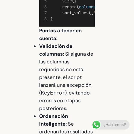
    .size()
    .rename(
columns
={
'size'
: 
'Total
    .sort_values([
'Total plazas'
, 
'
)
Puntos a tener en
cuenta:
Validación de
columnas:
Si alguna de
las columnas
requeridas no está
presente, el script
lanzará una excepción
(
), evitando
KeyError
errores en etapas
posteriores.
Ordenación
inteligente:
Se
¿Hablamos?
ordenan los resultados