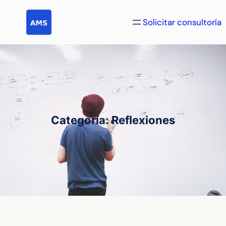
Saltar
al
Solicitar consultoría
contenido
Categoría:
Reflexiones